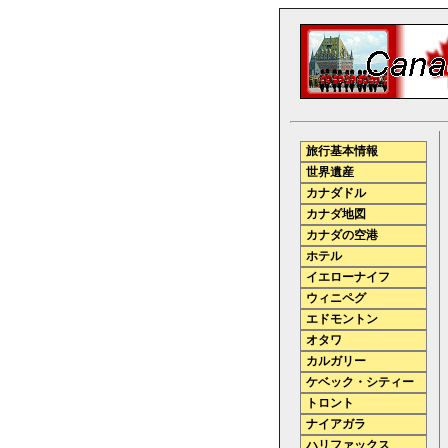
旅行基本情報
世界遺産
カナダドル
カナダ地図
カナダの空港
ホテル
イエローナイフ
ウィニペグ
エドモントン
オタワ
カルガリー
ケベック・シティー
トロント
ナイアガラ
ハリファックス