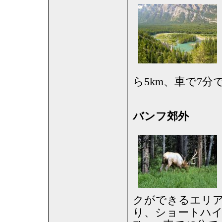
ら5km、車で7分
バンフ郊外
クができるエリ
り、ショートハ