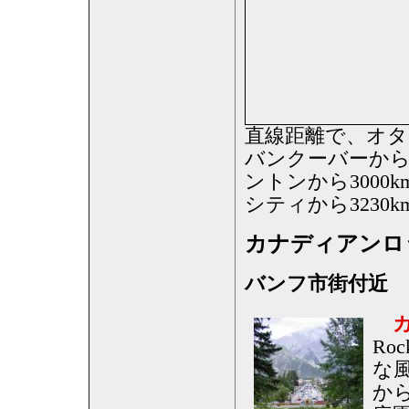
直線距離で、オタワ
バンクーバーから5
ントンから3000
シティから3230
カナディアンロ
バンフ市街付近
Ro
な
か