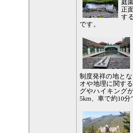
庭
正
する
です。
制度発祥の地とな
オや地理に関す
グやハイキング
5km、車で約10