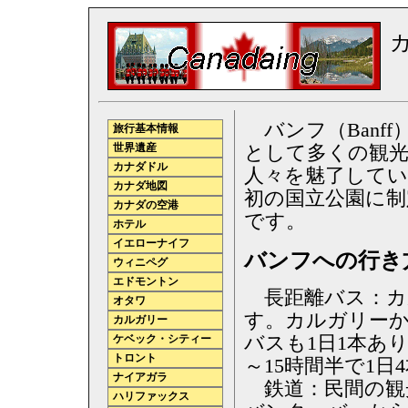
バンフ（Banf
旅行基本情報
世界遺産
として多くの観光
カナダドル
人々を魅了してい
カナダ地図
初の国立公園に制
カナダの空港
です。
ホテル
イエローナイフ
バンフへの行き
ウィニペグ
エドモントン
長距離バス：カル
オタワ
す。カルガリー
カルガリー
バスも1日1本あ
ケベック・シティー
トロント
～15時間半で1
ナイアガラ
鉄道：民間の観
ハリファックス